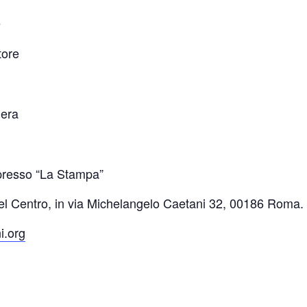
e
tore
Sera
presso “La Stampa”
e del Centro, in via Michelangelo Caetani 32, 00186 Roma.
i.org