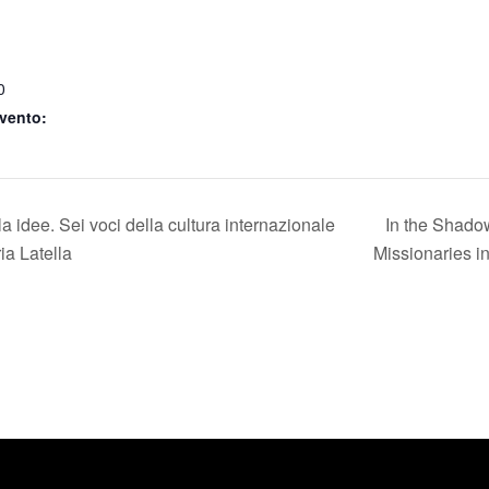
0
vento:
a idee. Sei voci della cultura internazionale
In the Shadow
ia Latella
Missionaries i