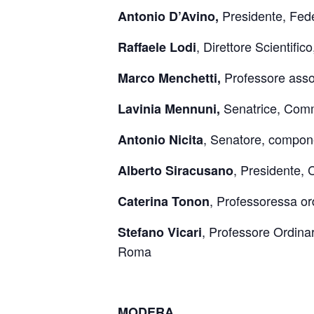
Presidente, Fede
Antonio D’Avino,
,
Direttore Scientifi
Raffaele Lodi
Professore asso
Marco Menchetti,
Senatrice, Commi
Lavinia Mennuni,
, Senatore, compon
Antonio Nicita
, Presidente, 
Alberto Siracusano
, Professoressa or
Caterina Tonon
, Professore Ordinar
Stefano Vicari
Roma
MODERA