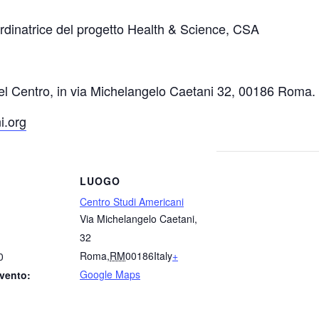
ordinatrice del progetto Health & Science, CSA
e del Centro, in via Michelangelo Caetani 32, 00186 Roma.
i.org
LUOGO
Centro Studi Americani
Via Michelangelo Caetani,
32
Roma
,
RM
00186
Italy
+
0
Google Maps
vento: