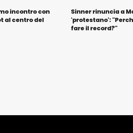
imo incontro con
Sinner rinuncia a M
t al centro del
'protestano': "Perc
fare il record?"