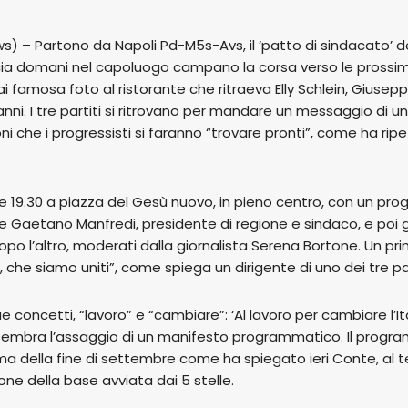
s) – Partono da Napoli Pd-M5s-Avs, il ‘patto di sindacato’ de
cia domani nel capoluogo campano la corsa verso le prossim
i famosa foto al ristorante che ritraeva Elly Schlein, Giuse
ianni. I tre partiti si ritrovano per mandare un messaggio di u
i che i progressisti si faranno “trovare pronti”, come ha ripe
 19.30 a piazza del Gesù nuovo, in pieno centro, con un prog
 e Gaetano Manfredi, presidente di regione e sindaco, e poi gl
opo l’altro, moderati dalla giornalista Serena Bortone. Un p
, che siamo uniti”, come spiega un dirigente di uno dei tre par
concetti, “lavoro” e “cambiare”: ‘Al lavoro per cambiare l’Italia
embra l’assaggio di un manifesto programmatico. Il progra
prima della fine di settembre come ha spiegato ieri Conte, al 
ione della base avviata dai 5 stelle.