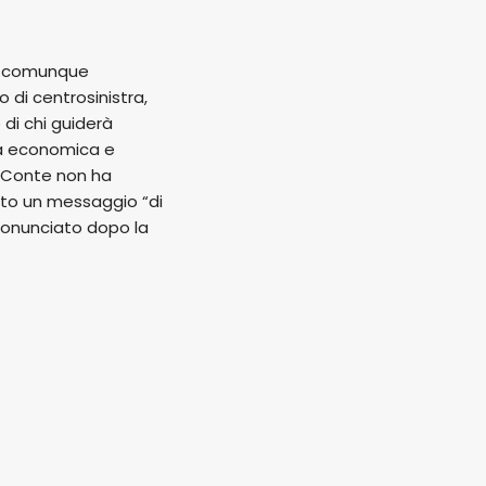
re comunque
 di centrosinistra,
 di chi guiderà
ica economica e
a Conte non ha
anto un messaggio “di
pronunciato dopo la