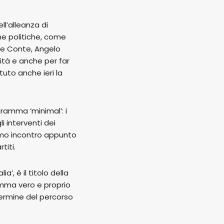
ll’alleanza di
e politiche, come
ppe Conte, Angelo
nità e anche per far
tuto anche ieri la
ramma ‘minimal’: i
i interventi dei
rimo incontro appunto
titi.
’, è il titolo della
mma vero e proprio
termine del percorso