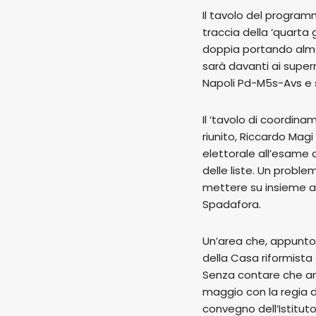
Il tavolo del progra
traccia della ‘quarta 
doppia portando almen
sarà davanti ai super
Napoli Pd-M5s-Avs e s
Il ‘tavolo di coordin
riunito, Riccardo Magi 
elettorale all’esame 
delle liste. Un probl
mettere su insieme a P
Spadafora.
Un’area che, appunto
della Casa riformista 
Senza contare che an
maggio con la regia di
convegno dell’Istituto