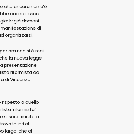
to che ancora non c’è
trebbe anche essere
gia: Iv già domani
a manifestazione di
d organizzarsi.
per ora non si è mai
e che la nuova legge
 la presentazione
ista riformista da
era di Vincenzo
rispetto a quello
ista ‘riformista’.
si sono riunite a
rovato ieri al
o largo’ che al