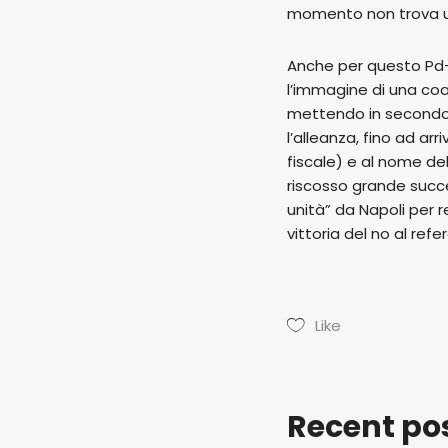
momento non trova una
Anche per questo Pd-
l’immagine di una coal
mettendo in secondo p
l’alleanza, fino ad ar
fiscale) e al nome de
riscosso grande succes
unità” da Napoli per 
vittoria del no al refe
Like
Recent po