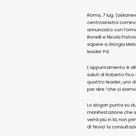
Roma, 7 lug. (askanew
centrosinistra comin
annunciato con l’orma
Bonelli e Nicola Frato
sapere a Giorgia Melon
leader Pd.
L’appuntamento è alle
saluti di Roberto Fico
quattro leader, uno d
per dire “che ci siamo
Lo slogan punta su due 
manifestazione che s
verrà più in là, non 
di ‘Nova’ la consultaz