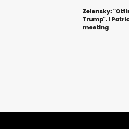
Zelensky: "Ott
Trump". I Patrio
meeting