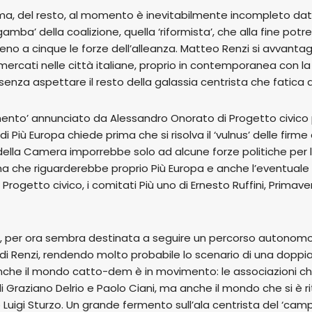
mma, del resto, al momento è inevitabilmente incompleto da
gamba’ della coalizione, quella ‘riformista’, che alla fine po
o a cinque le forze dell’alleanza. Matteo Renzi si avvantag
mercati nelle città italiane, proprio in contemporanea con l
enza aspettare il resto della galassia centrista che fatica a
amento’ annunciato da Alessandro Onorato di Progetto civico 
di Più Europa chiede prima che si risolva il ‘vulnus’ delle firm
della Camera imporrebbe solo ad alcune forze politiche per
ema che riguarderebbe proprio Più Europa e anche l’eventuale l
rogetto civico, i comitati Più uno di Ernesto Ruffini, Primav
, per ora sembra destinata a seguire un percorso autonomo 
di Renzi, rendendo molto probabile lo scenario di una doppia l
che il mondo catto-dem è in movimento: le associazioni che 
 Graziano Delrio e Paolo Ciani, ma anche il mondo che si è rit
 Luigi Sturzo. Un grande fermento sull’ala centrista del ‘camp