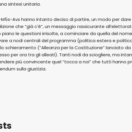
 sintesi unitaria.
M5s-Avs hanno intanto deciso di partire, un modo per da
izione che “già c’è”, un messaggio rassicurante all’elettorato
iano le questioni irrisolte, a cominciare da quella del nome
rivare a nodi centrali del programma (politica estera e polit
llo schieramento (“Alleanza per la Costituzione” lanciato d
so per ora tra gli alleati). Tanti nodi da sciogliere, ma int
rendere più convincente quel “tocca a noi” che tutti hanno 
rendum sulla giustizia.
sts